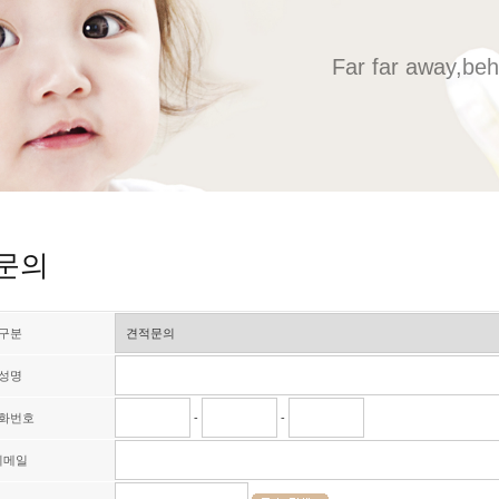
Far far away,beh
문의
구분
성명
화번호
-
-
이메일