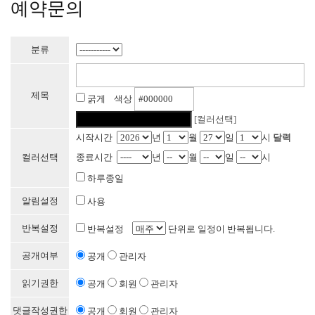
예약문의
분류
제목
굵게 색상
[컬러선택]
시작시간
년
월
일
시
달력
컬러선택
종료시간
년
월
일
시
하루종일
알림설정
사용
반복설정
반복설정
단위로 일정이 반복됩니다.
공개여부
공개
관리자
읽기권한
공개
회원
관리자
댓글작성권한
공개
회원
관리자