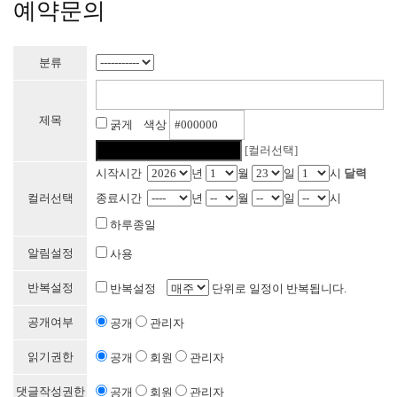
예약문의
분류
제목
굵게 색상
[컬러선택]
시작시간
년
월
일
시
달력
컬러선택
종료시간
년
월
일
시
하루종일
알림설정
사용
반복설정
반복설정
단위로 일정이 반복됩니다.
공개여부
공개
관리자
읽기권한
공개
회원
관리자
댓글작성권한
공개
회원
관리자